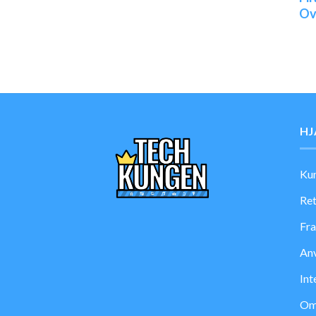
Ov
HJ
Kun
Ret
Fra
Anv
Int
Om