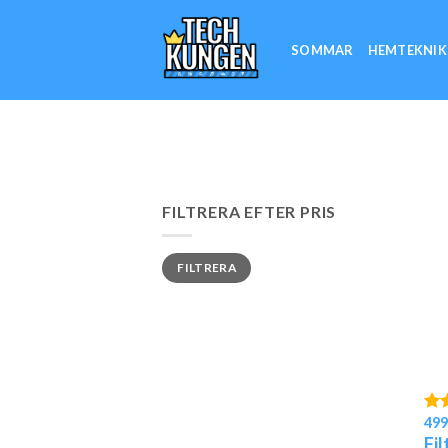
Skip
to
SOMMAR
HEMTEKNIK
content
FILTRERA EFTER PRIS
Min
Max
FILTRERA
pris
pris
499
Bet
5.0
Fi