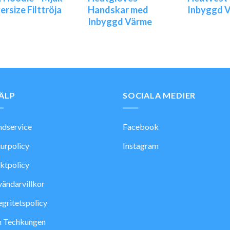
ersize Filttröja
Handskar med
Inbyggd 
Inbyggd Värme
ÄLP
SOCIALA MEDIER
dservice
Facebook
urpolicy
Instagram
ktpolicy
ändarvillkor
egritetspolicy
 Techkungen