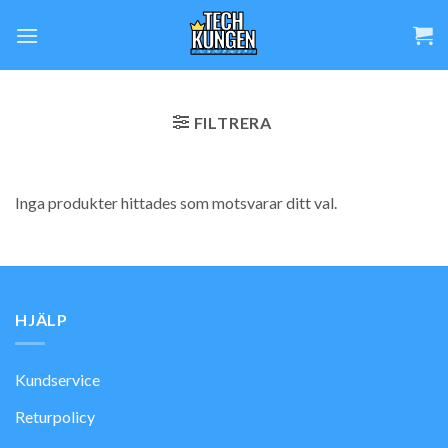
Skip
to
content
FILTRERA
Inga produkter hittades som motsvarar ditt val.
HJÄLP
Kundservice
Returpolicy